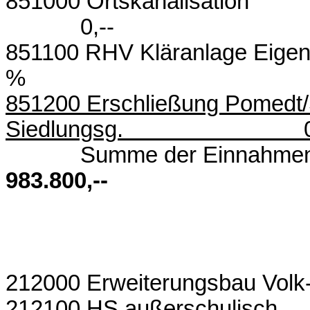
851000 Orts
0,--
851100 RHV Kläranlage Eigenm
% 0,-
851200 Erschließung Pomedt
Siedlungsg. 0,
Summe der
983.800,--
212000 Erweiterungsbau Vo
212100 HS a