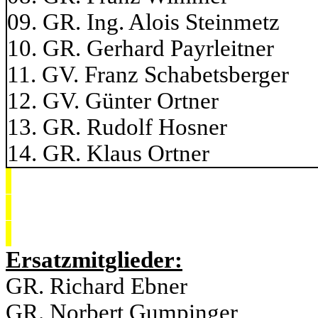
09. GR. Ing. Alois St
10. GR. Gerhard Payrl
11. GV. Franz Schabets
12. GV. Günter Or
13. GR. Rudolf 
14. GR. Klaus O
Ersatzmitglieder:
GR. Richard Ebner für G
GR. Norbert Gumpinger für