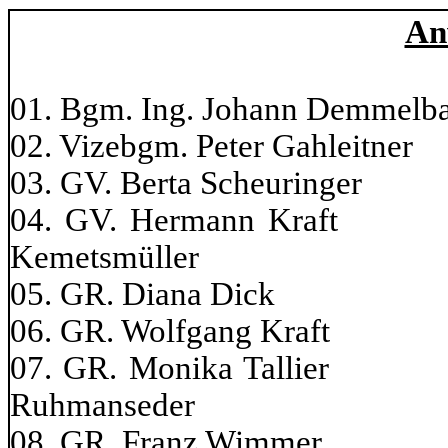
An
01. Bgm. Ing. Johann Demmelbau
02. Vizebgm. Peter Gahlei
03. GV. Berta Scheuring
04. GV. Hermann
Kemetsmüller
05. GR. Diana Dick 1
06. GR. Wolfgang Kraf
07. GR. Monika Ta
Ruhmanseder
08. GR. Franz Wimmer 