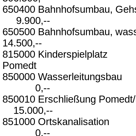
650400 Bahnhofsumbau, G
9.900,--
650500 Bahnhofsumbau
14.500,--
815000 Kinderspielplatz
Pomedt
850000 Wasse
0,--
850010 Erschließung Po
15.000,--
851000 Orts
0,--