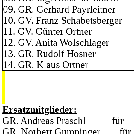
09. GR. Gerhard Payrl
10. GV. Franz Schabets
11. GV. Günter Or
12. GV. Anita Wolsc
13. GR. Rudolf 
14. GR. Klaus O
Ersatzmitglieder:
GR. Andreas Praschl für
GR. Norbert Gumpinger f