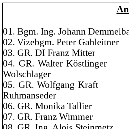
An
01. Bgm. Ing. Johann Demmelbau
02. Vizebgm. Peter Gahle
03. GR. DI Franz Mitte
04. GR. Walter Kö
Wolschlager
05. GR. Wolfgang 
Ruhmanseder
06. GR. Monika Ta
07. GR. Franz Wi
08. GR. Ing. Alois St