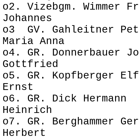
o2. Vizebgm. Wimmer 
Johannes
o3 GV. Gahleitner P
Maria Anna
o4. GR. Donnerbauer Jo
Gottfried
o5. GR. Kopfberger El
Ernst
o6. GR. Dick Hermann
Heinrich
o7. GR. Berghammer Ge
Herbert