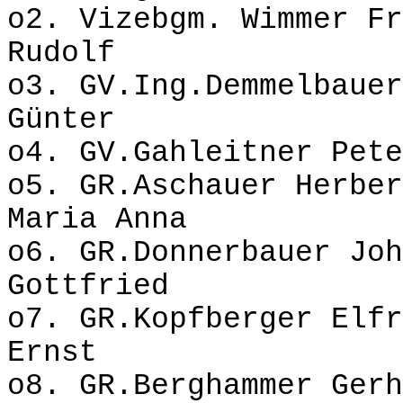
o2. Vizebgm. Wimmer 
Rudolf
o3. GV.Ing.Demmelbauer
Günter
o4. GV.Gahleitner Pete
o5. GR.Aschauer Her
Maria Anna
o6. GR.Donnerbauer Jo
Gottfried
o7. GR.Kopfberger Elf
Ernst
o8. GR.Berghammer Ge