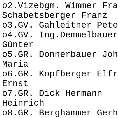
o2.Vizebgm. Wimmer 
Schabetsberger Franz
o3.GV. Gahleitner Pete
o4.GV. Ing.Demmelbauer
Günter
o5.GR. Donnerbauer Jo
Maria
o6.GR. Kopfberger Elf
Ernst
o7.GR. Dick Hermann
Heinrich
o8.GR. Berghammer Ge