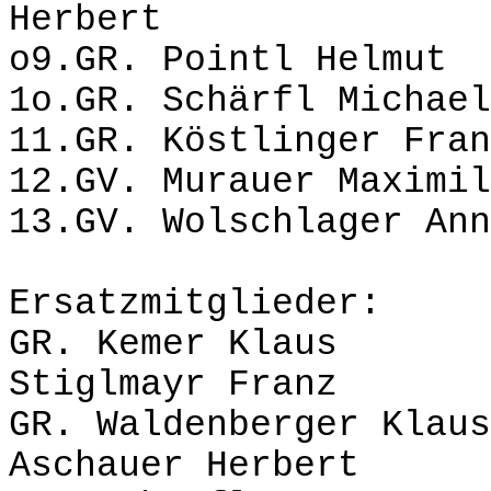
Herbert
o9.GR. Pointl Helmu
1o.GR. Schärfl Michae
11.GR. Köstlinger Fran
12.GV. Murauer Maxi
13.GV. Wolschlager Ann
Ersatzmitglieder:
GR. Kemer K
Stiglmayr Franz
GR. Waldenberge
Aschauer Herbert