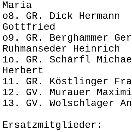
Maria
o8. GR. Dick Herma
Gottfried
o9. GR. Berghamme
Ruhmanseder Heinrich
1o. GR. Schärfl Mic
Herbert
11. GR. Köstling
12. GV. Murauer M
13. GV. Wolschla
Ersatzmitglieder: