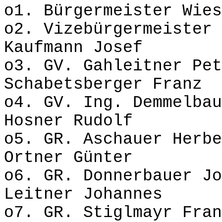
o1. Bürgermeister Wies
o2. Vizebürgermeist
Kaufmann Josef
o3. GV. Gahleitn
Schabetsberger Franz
o4. GV. Ing. Demm
Hosner Rudolf
o5. GR. Aschauer
Ortner Günter
o6. GR. Donnerbaue
Leitner Johannes
o7. GR. Stiglmayr F