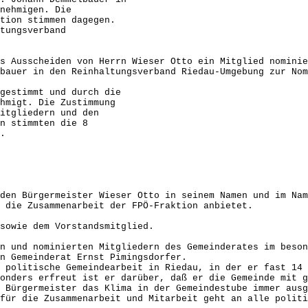
migen. Die
 stimmen dagegen.
tungsverband
s Ausscheiden von Herrn Wieser Otto ein Mitglied nominie
bauer in den Reinhaltungsverband Riedau-Umgebung zur Nom
stimmt und durch die
t. Die Zustimmung
iedern und den
immten die 8
.
den Bürgermeister Wieser Otto in seinem Namen und im Nam
 die Zusammenarbeit der FPÖ-Fraktion anbietet.
sowie dem Vorstandsmitglied.
n und nominierten Mitgliedern des Gemeinderates im beson
en Gemeinderat Ernst Pimingsdorfer.
 politische Gemeindearbeit in Riedau, in der er fast 14 
onders erfreut ist er darüber, daß er die Gemeinde mit 
 Bürgermeister das Klima in der Gemeindestube immer ausg
für die Zusammenarbeit und Mitarbeit geht an alle politi