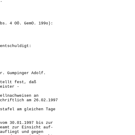
.
bs. 4 OÖ. GemO. 199o):
ldigt:
r. Gumpinger Adolf.
tellt fest, daß
eister -
ellnachweisen an
hriftlich am 26.02.1997
tafel am gleichen Tage
vom 30.01.1997 bis zur
amt zur Einsicht auf-
aufliegt und gegen