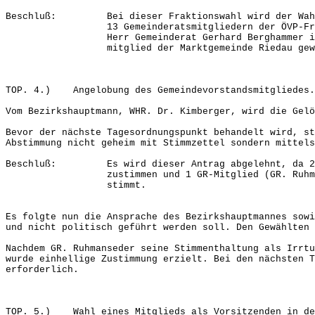
Beschluß: Bei dieser Fraktionswahl wird der Wahlv
13 Gemeinderatsmitgliedern der ÖVP-Frakti
Herr Gemeinderat Gerhard Berghammer ist so
mitglied der Marktgemeinde Riedau gewä
TOP. 4.) Angelobung des Gemeindevorstandsmitgliedes.
Vom Bezirkshauptmann, WHR. Dr. Kimberger, wird die Gelö
Bevor der nächste Tagesordnungspunkt behandelt wird, st
Abstimmung nicht geheim mit Stimmzettel sondern mittels
Beschluß: Es wird dieser Antrag abgelehnt, da 24 
zustimmen und 1 GR-Mitglied (GR. Ruhmanse
stimmt.
Es folgte nun die Ansprache des Bezirkshauptmannes sowi
und nicht politisch geführt werden soll. Den Gewählten 
Nachdem GR. Ruhmanseder seine Stimmenthaltung als Irrtu
wurde einhellige Zustimmung erzielt. Bei den nächsten T
erforderlich.
TOP. 5.) Wahl eines Mitglieds als Vorsitzenden in de