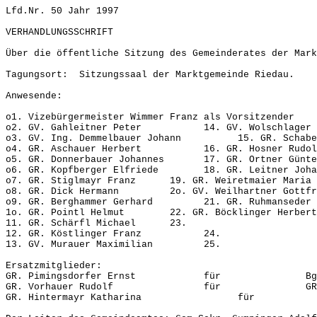
Lfd.Nr. 50 Jahr 1997
VERHANDLUNGSSCHRIFT
Über die öffentliche Sitzung des Gemeinderates der Mar
Tagungsort: Sitzungssaal der Marktgemeinde Riedau.
Anwesende:
o1. Vizebürgermeister Wimmer Franz als Vorsitzender
o2. GV. Gahleitner Peter 14. GV. Wolschlager 
o3. GV. Ing. Demmelbauer Johann 15. GR. Schabet
o4. GR. Aschauer Herbert 16. GR. Hosner Rudol
o5. GR. Donnerbauer Johannes 17. GR. Ortner Günte
o6. GR. Kopfberger Elfriede 18. GR. Leitner Joha
o7. GR. Stiglmayr Franz 19. GR. Weiretmaier Maria
o8. GR. Dick Hermann 2o. GV. Weilhartner Gottfr
o9. GR. Berghammer Gerhard 21. GR. Ruhmanseder H
1o. GR. Pointl Helmut 22. GR. Böcklinger Herbert
11. GR. Schärfl Michael 23.
12. GR. Köstlinger Franz 24.
13. GV. Murauer Maximilian 25.
Ersatzmitglieder:
GR. Pimingsdorfer Ernst für Bgm. Wi
GR. Vorhauer Rudolf für GR. Kauf
GR. Hintermayr Katharina für GR. H