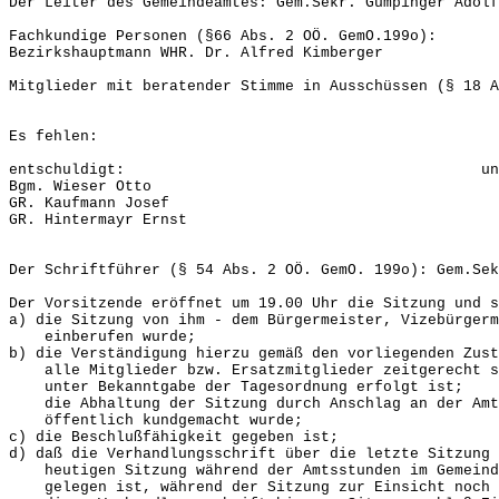
Der Leiter des Gemeindeamtes: Gem.Sekr. Gumpinger Adolf
Fachkundige Personen (§66 Abs. 2 OÖ. GemO.199o):
Bezirkshauptmann WHR. Dr. Alfred Kimberger
Mitglieder mit beratender Stimme in Ausschüssen (§ 18 A
Es fehlen:
entschuldigt: unentschu
Bgm. Wieser Otto
GR. Kaufmann Josef
GR. Hintermayr Ernst
Der Schriftführer (§ 54 Abs. 2 OÖ. GemO. 199o): Gem.Sek
Der Vorsitzende eröffnet um 19.00 Uhr die Sitzung und s
a) die Sitzung von ihm - dem Bürgermeister, Vizebürgerm
einberufen wurde;
b) die Verständigung hierzu gemäß den vorliegenden Zust
alle Mitglieder bzw. Ersatzmitglieder zeitgerecht sc
unter Bekanntgabe der Tagesordnung erfolgt ist;
die Abhaltung der Sitzung durch Anschlag an der Amts
öffentlich kundgemacht wurde;
c) die Beschlußfähigkeit gegeben ist;
d) daß die Verhandlungsschrift über die letzte Sitzung 
heutigen Sitzung während der Amtsstunden im Gemeinde
gelegen ist, während der Sitzung zur Einsicht noch 