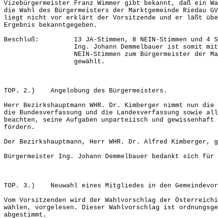
Vizebürgermeister Franz Wimmer gibt bekannt, daß ein Wa
die Wahl des Bürgermeisters der Marktgemeinde Riedau GV
liegt nicht vor erklärt der Vorsitzende und er läßt übe
Ergebnis bekanntgegeben.
Beschluß: 13 JA-Stimmen, 8 NEIN-Stimmen und 4 Sti
Ing. Johann Demmelbauer ist somit mit 13 
NEIN-Stimmen zum Bürgermeister der Marktg
gewählt.
TOP. 2.) Angelobung des Bürgermeisters.
Herr Bezirkshauptmann WHR. Dr. Kimberger nimmt nun die 
die Bundesverfassung und die Landesverfassung sowie all
beachten, seine Aufgaben unparteiisch und gewissenhaft 
fördern.
Der Bezirkshauptmann, Herr WHR. Dr. Alfred Kimberger, g
Bürgermeister Ing. Johann Demmelbauer bedankt sich für 
TOP. 3.) Neuwahl eines Mitgliedes in den Gemeindevor
Vom Vorsitzenden wird der Wahlvorschlag der Österreichi
wählen, vorgelesen. Dieser Wahlvorschlag ist ordnungsge
abgestimmt.