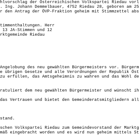
hlvorschlag der Österreichischen Volkspartei Riedau vorl
. Ing. Johann Demmelbauer, 4752 Riedau 28, geboren am 25
r den Antrag der ÖVP-Fraktion geheim mit Stimmzettel abs
mmenthaltungen. Herr
JA-Stimmen und 12
emeinde Riedau
Angelobung des neu gewählten Bürgermeisters vor. Bürger
e übrigen Gesetze und alle Verordnungen der Republik Öst
zu erfüllen, das Amtsgeheimnis zu wahren und das Wohl d
ratuliert dem neu gewählten Bürgermeister und wünscht ih
das Vertrauen und bietet den Gemeinderatsmitgliedern al
stand.
schen Volkspartei Riedau zum Gemeindevorstand der Marktg
mäß eingebracht worden und es wird nun geheim mittels S