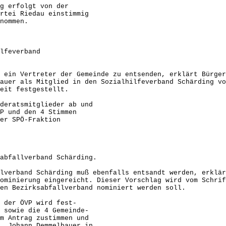
 erfolgt von der
Riedau einstimmig
mmen.
lfeverband
 ein Vertreter der Gemeinde zu entsenden, erklärt Bürger
auer als Mitglied in den Sozialhilfeverband Schärding vo
eit festgestellt.
ratsmitglieder ab und
d den 4 Stimmen
SPÖ-Fraktion
abfallverband Schärding.
lverband Schärding muß ebenfalls entsandt werden, erklär
ominierung eingereicht. Dieser Vorschlag wird vom Schrif
en Bezirksabfallverband nominiert werden soll.
er ÖVP wird fest-
e die 4 Gemeinde-
rag zustimmen und
ann Demmelbauer in