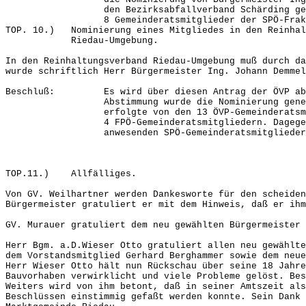
den Bezirksabfallverband Schärding geneh
8 Gemeinderatsmitglieder der SPÖ-Fraktion
TOP. 10.) Nominierung eines Mitgliedes in den Reinhal
Riedau-Umgebung.
In den Reinhaltungsverband Riedau-Umgebung muß durch da
wurde schriftlich Herr Bürgermeister Ing. Johann Demmel
Beschluß: Es wird über diesen Antrag der ÖVP abge
Abstimmung wurde die Nominierung genehmig
erfolgte von den 13 ÖVP-Gemeinderatsmitgl
4 FPÖ-Gemeinderatsmitgliedern. Dagegen st
anwesenden SPÖ-Gemeinderatsmitglieder
TOP.11.) Allfälliges.
Von GV. Weilhartner werden Dankesworte für den scheiden
Bürgermeister gratuliert er mit dem Hinweis, daß er ihm
GV. Murauer gratuliert dem neu gewählten Bürgermeister 
Herr Bgm. a.D.Wieser Otto gratuliert allen neu gewählte
dem Vorstandsmitglied Gerhard Berghammer sowie dem neu
Herr Wieser Otto hält nun Rückschau über seine 18 Jahre
Bauvorhaben verwirklicht und viele Probleme gelöst. Bes
Weiters wird von ihm betont, daß in seiner Amtszeit als
Beschlüssen einstimmig gefaßt werden konnte. Sein Dank 