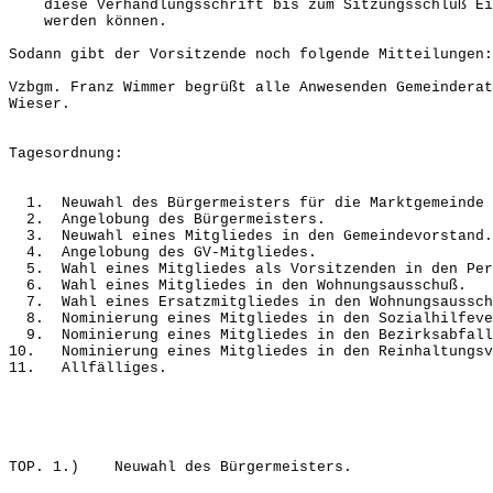
diese Verhandlungsschrift bis zum Sitzungsschluß Ein
werden können.
Sodann gibt der Vorsitzende noch folgende Mitteilungen:
Vzbgm. Franz Wimmer begrüßt alle Anwesenden Gemeinderat
Wieser.
Tagesordnung:
1. Neuwahl des Bürgermeisters für die Marktgemeinde 
2. Angelobung des Bürgermeisters.
3. Neuwahl eines Mitgliedes in den Gemeindevorstand.
4. Angelobung des GV-Mitgliedes.
5. Wahl eines Mitgliedes als Vorsitzenden in den Per
6. Wahl eines Mitgliedes in den Wohnungsausschuß.
7. Wahl eines Ersatzmitgliedes in den Wohnungsaussch
8. Nominierung eines Mitgliedes in den Sozialhilfever
9. Nominierung eines Mitgliedes in den Bezirksabfall
10. Nominierung eines Mitgliedes in den Reinhaltungsv
11. Allfälliges.
TOP. 1.) Neuwahl des Bürgermeisters.