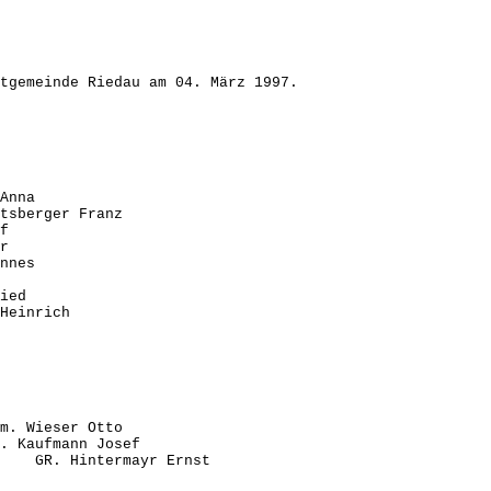
ktgemeinde Riedau am 04. März 1997.
Anna
sberger Franz
f
r
nnes
ied
einrich
eser Otto
mann Josef
intermayr Ernst