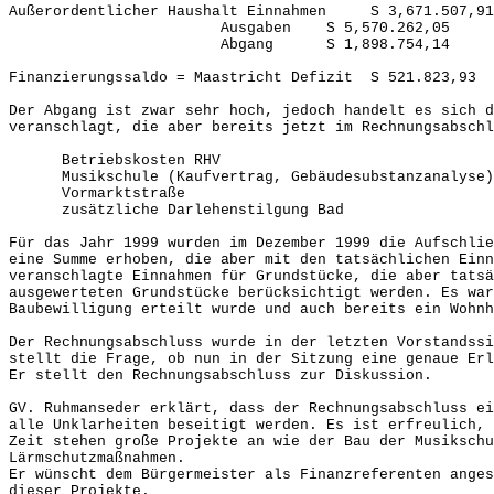
Außerordentlicher Haushalt Einnahmen S 3,671.507,91
Ausgaben S 5,570.262,05
Abgang S 1,898.754,14
Finanzierungssaldo = Maastricht Defizit S 521.823,93
Der Abgang ist zwar sehr hoch, jedoch handelt es sich d
veranschlagt, die aber bereits jetzt im Rechnungsabschl
Betriebskosten RHV S 640
Musikschule (Kaufvertrag, Gebäudesubstanzana
Vormarktstraße S 380
zusätzliche Darlehenstilgung B
Für das Jahr 1999 wurden im Dezember 1999 die Aufschlie
eine Summe erhoben, die aber mit den tatsächlichen Einn
veranschlagte Einnahmen für Grundstücke, die aber tatsä
ausgewerteten Grundstücke berücksichtigt werden. Es war
Baubewilligung erteilt wurde und auch bereits ein Wohnh
Der Rechnungsabschluss wurde in der letzten Vorstandssi
stellt die Frage, ob nun in der Sitzung eine genaue Erl
Er stellt den Rechnungsabschluss zur Diskussion.
GV. Ruhmanseder erklärt, dass der Rechnungsabschluss ei
alle Unklarheiten beseitigt werden. Es ist erfreulich, 
Zeit stehen große Projekte an wie der Bau der Musikschu
Lärmschutzmaßnahmen.
Er wünscht dem Bürgermeister als Finanzreferenten anges
dieser Projekte.