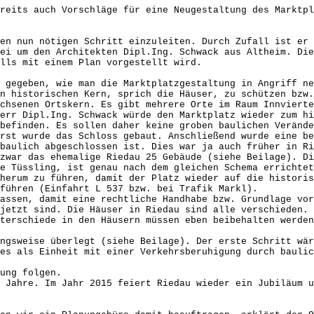
reits auch Vorschläge für eine Neugestaltung des Marktpl
en nun nötigen Schritt einzuleiten. Durch Zufall ist er 
ei um den Architekten Dipl.Ing. Schwack aus Altheim. Die
lls mit einem Plan vorgestellt wird.
 gegeben, wie man die Marktplatzgestaltung in Angriff ne
n historischen Kern, sprich die Häuser, zu schützen bzw.
chsenen Ortskern. Es gibt mehrere Orte im Raum Innviert
err Dipl.Ing. Schwack würde den Marktplatz wieder zum hi
befinden. Es sollen daher keine groben baulichen Verände
rst wurde das Schloss gebaut. Anschließend wurde eine be
baulich abgeschlossen ist. Dies war ja auch früher in Ri
zwar das ehemalige Riedau 25 Gebäude (siehe Beilage). D
e Tüssling, ist genau nach dem gleichen Schema errichtet
herum zu führen, damit der Platz wieder auf die historis
führen (Einfahrt L 537 bzw. bei Trafik Markl).
assen, damit eine rechtliche Handhabe bzw. Grundlage vor
jetzt sind. Die Häuser in Riedau sind alle verschieden. 
terschiede in den Häusern müssen eben beibehalten werden
ngsweise überlegt (siehe Beilage). Der erste Schritt wär
es als Einheit mit einer Verkehrsberuhigung durch baulic
ung folgen.
 Jahre. Im Jahr 2015 feiert Riedau wieder ein Jubiläum u