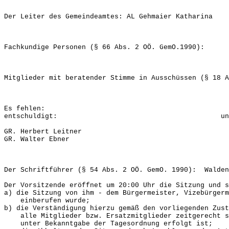
Der Leiter des Gemeindeamtes: AL Gehmaier Katharina
Fachkundige Personen (§ 66 Abs. 2 OÖ. GemO.1990):
Mitglieder mit beratender Stimme in Ausschüssen (§ 18 A
Es fehlen:
entschuldigt: unentschu
GR. Herbert Leitner
GR. Walter Ebner
Der Schriftführer (§ 54 Abs. 2 OÖ. GemO. 1990): Walden
Der Vorsitzende eröffnet um 20:00 Uhr die Sitzung und s
a) die Sitzung von ihm - dem Bürgermeister, Vizebürgerm
einberufen wurde;
b) die Verständigung hierzu gemäß den vorliegenden Zust
alle Mitglieder bzw. Ersatzmitglieder zeitgerecht sc
unter Bekanntgabe der Tagesordnung erfolgt ist;