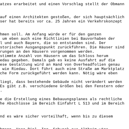
atzes erarbeitet und einen Vorschlag stellt der Obmann
auf einen Architekten gestoßen, der sich hauptsächlich
ser hat bereits vor ca. 25 Jahren ein Verkehrskonzept
hmen soll. Am Anfang würde er für den ganzen
 um eben auch eine Richtlinien bei Bauvorhaben der
el und auch Bayern, die so entstanden sind. Der
storischen Ausgangspunkt zurückführen. Die Häuser sind
rungen an den Häusern vorgenommen werden.
stimmte Anzahl von Häusern um das Schloss herum
edau gegeben. Damals gab es keine Ausfahrt auf die
iese Gestaltung wird an Hand von Overheadfolien genau
 wie Riedau. Dort führt auch eine Straße am Marktplatz
che Form zurückgeführt werden kann. Nötig wäre eben
liegt, dass bestehende Gebäude nicht verändert werden
Es gibt z.B. verschiedene Größen bei den Fenstern oder
.
e die Erstellung eines Bebauungsplanes als rechtliche
he Abschlüsse im Bereich Einfahrt L 513 und im Bereich
nd es wäre sicher vorteilhaft, wenn bis zu diesem