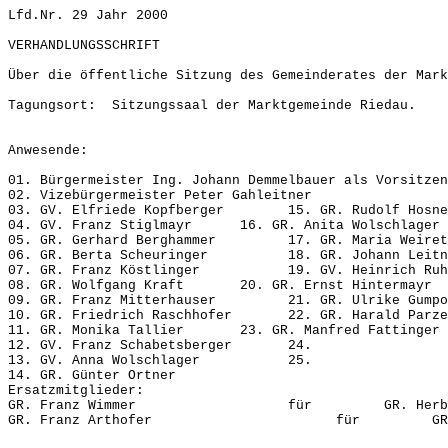
Lfd.Nr. 29 Jahr 2000
VERHANDLUNGSSCHRIFT
Über die öffentliche Sitzung des Gemeinderates 
Tagungsort: Sitzungssaal der Marktgemeinde Riedau.
Anwesende:
01. Bürgermeister Ing. Johann Demmelbauer als Vorsitzen
02. Vizebürgermeister Peter Gahleitner
03. GV. Elfriede Kopfberger 15. GR. Rudolf Hosne
04. GV. Franz Stiglmayr 16. GR. Anita Wolschlager
05. GR. Gerhard Berghammer 17. GR. Maria Weiret
06. GR. Berta Scheuringer 18. GR. Johann Leitn
07. GR. Franz Köstlinger 19. GV. Heinrich Ruhm
08. GR. Wolfgang Kraft 20. GR. Ernst Hintermayr
09. GR. Franz Mitterhauser 21. GR. Ulrike Gumpol
10. GR. Friedrich Raschhofer 22. GR. Harald Parze
11. GR. Monika Tallier 23. GR. Manfred Fattinger
12. GV. Franz Schabetsberger 24.
13. GV. Anna Wolschlager 25.
14. GR. Günter Ortner
Ersatzmitglieder:
GR. Franz Wimmer für GR. Herbert 
GR. Franz Arthofer für GR. Walt