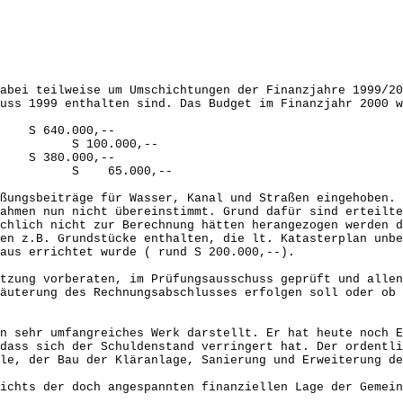
abei teilweise um Umschichtungen der Finanzjahre 1999/20
uss 1999 enthalten sind. Das Budget im Finanzjahr 2000 w
.000,--
lyse) S 100.000,--
.000,--
ad S 65.000,--
ßungsbeiträge für Wasser, Kanal und Straßen eingehoben. 
ahmen nun nicht übereinstimmt. Grund dafür sind erteilte
chlich nicht zur Berechnung hätten herangezogen werden d
en z.B. Grundstücke enthalten, die lt. Katasterplan unbe
aus errichtet wurde ( rund S 200.000,--).
tzung vorberaten, im Prüfungsausschuss geprüft und allen
äuterung des Rechnungsabschlusses erfolgen soll oder ob 
n sehr umfangreiches Werk darstellt. Er hat heute noch E
dass sich der Schuldenstand verringert hat. Der ordentli
le, der Bau der Kläranlage, Sanierung und Erweiterung de
ichts der doch angespannten finanziellen Lage der Gemein