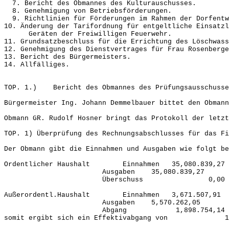
7. Bericht des Obmannes des Kulturauschusses.
8. Genehmigung von Betriebsförderungen.
9. Richtlinien für Förderungen im Rahmen der Dorfentw
10. Änderung der Tarifordnung für entgeltliche Einsatzl
Geräten der Freiwilligen Feuerwehr.
11. Grundsatzbeschluss für die Errichtung des Löschwass
12. Genehmigung des Dienstvertrages für Frau Rosenberge
13. Bericht des Bürgermeisters.
14. Allfälliges.
TOP. 1.) Bericht des Obmannes des Prüfungsausschusse
Bürgermeister Ing. Johann Demmelbauer bittet den Obmann
Obmann GR. Rudolf Hosner bringt das Protokoll der letzt
TOP. 1) Überprüfung des Rechnungsabschlusses für das Fi
Der Obmann gibt die Einnahmen und Ausgaben wie folgt be
Ordentlicher Haushalt Einnahmen 35,080.839,27
Ausgaben 35,080.839,27
Überschuss 0,00
Außerordentl.Haushalt Einnahmen 3,671.507,91
Ausgaben 5,570.262,05
Abgang 1,898.754,14
somit ergibt sich ein Effektivabgang von 1.8