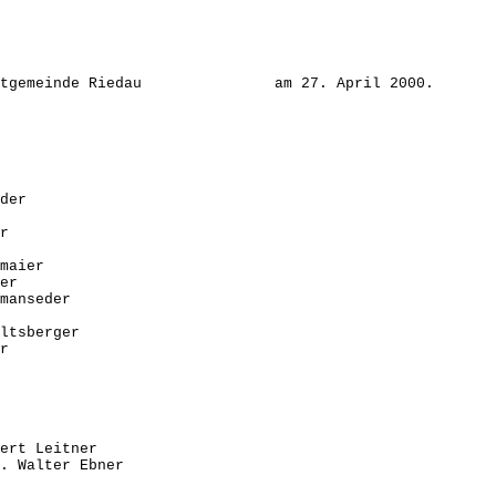
der Marktgemeinde Riedau am 27. April 2000.
der
r
maier
er
anseder
tsberger
r
Leitner
er Ebner