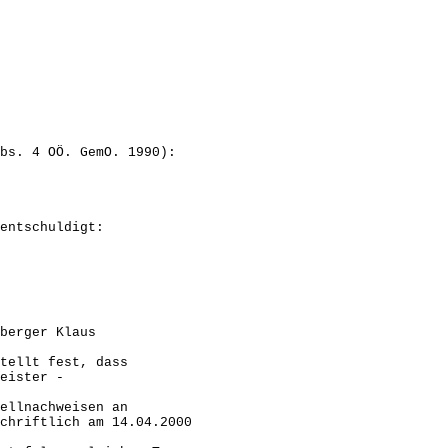
bs. 4 OÖ. GemO. 1990):
ldigt:
berger Klaus
tellt fest, dass
eister -
ellnachweisen an
hriftlich am 14.04.2000