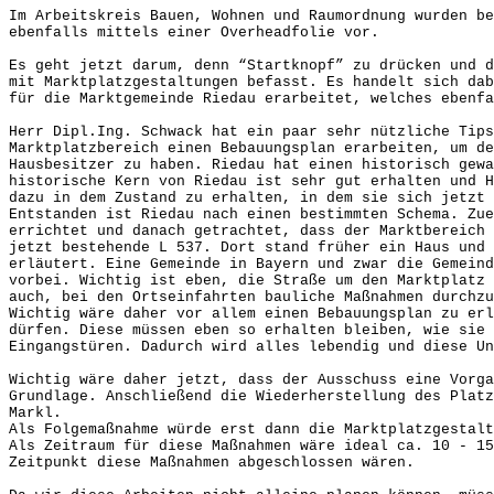
Im Arbeitskreis Bauen, Wohnen und Raumordnung wurden be
ebenfalls mittels einer Overheadfolie vor.
Es geht jetzt darum, denn “Startknopf” zu drücken und d
mit Marktplatzgestaltungen befasst. Es handelt sich dab
für die Marktgemeinde Riedau erarbeitet, welches ebenfa
Herr Dipl.Ing. Schwack hat ein paar sehr nützliche Tips
Marktplatzbereich einen Bebauungsplan erarbeiten, um de
Hausbesitzer zu haben. Riedau hat einen historisch gewa
historische Kern von Riedau ist sehr gut erhalten und H
dazu in dem Zustand zu erhalten, in dem sie sich jetzt 
Entstanden ist Riedau nach einen bestimmten Schema. Zue
errichtet und danach getrachtet, dass der Marktbereich 
jetzt bestehende L 537. Dort stand früher ein Haus und 
erläutert. Eine Gemeinde in Bayern und zwar die Gemeind
vorbei. Wichtig ist eben, die Straße um den Marktplatz 
auch, bei den Ortseinfahrten bauliche Maßnahmen durchzu
Wichtig wäre daher vor allem einen Bebauungsplan zu erl
dürfen. Diese müssen eben so erhalten bleiben, wie sie 
Eingangstüren. Dadurch wird alles lebendig und diese Un
Wichtig wäre daher jetzt, dass der Ausschuss eine Vorga
Grundlage. Anschließend die Wiederherstellung des Platz
Markl.
Als Folgemaßnahme würde erst dann die Marktplatzgestalt
Als Zeitraum für diese Maßnahmen wäre ideal ca. 10 - 15
Zeitpunkt diese Maßnahmen abgeschlossen wären.