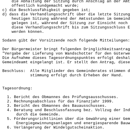
die Abhaltung der Sitzung durch Anschlag an der Amts
öffentlich kundgemacht wurde;
c) die Beschlussfähigkeit gegeben ist;
d) dass die Verhandlungsschrift über die letzte Sitzung
heutigen Sitzung während der Amtsstunden im Gemeinde
gelegen ist, während der Sitzung zur Einsicht noch 
diese Verhandlungsschrift bis zum Sitzungsschluss Ei
werden können.
Sodann gibt der Vorsitzende noch folgende Mitteilungen:
Der Bürgermeister bringt folgenden Dringlichkeitsantrag
"Vergabe der Lieferung von Wandschotter für den Güterw
Die Aufnahme dieses Tagesordnungspunktes erfolgt deshal
Gemeindeamt eingelangt ist. Er stellt den Antrag, diese
Beschluss: Alle Mitglieder des Gemeinderates stimmen d
stimmung erfolgt durch Erheben der Hand.
Tagesordnung:
1. Bericht des Obmannes des Prüfungsausschusses.
2. Rechnungsabschluss für das Finanzjahr 1999.
3. Bericht des Obmannes des Bauausschusses.
4. Beratung und Beschlussfassung bez. Vollzug der Ind
durch die Gemeinde.
5. Förderungsrichtlinien über die Gewährung einer Gem
Energiegewinnungsanlagen und energiesparende Bauw
6. Verlängerung der Windelgutscheinaktion.