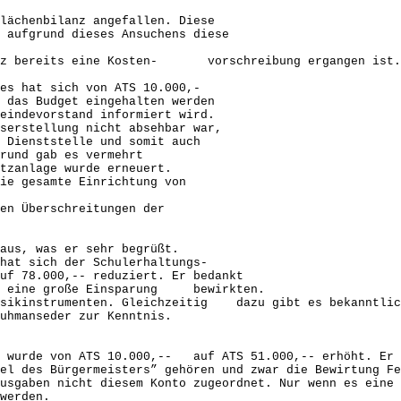
lächenbilanz angefallen. Diese
ufgrund dieses Ansuchens diese
z bereits eine Kosten- vorschreibung ergangen ist.
es hat sich von ATS 10.000,-
as Budget eingehalten werden
ndevorstand informiert wird.
rstellung nicht absehbar war,
ienststelle und somit auch
und gab es vermehrt
zanlage wurde erneuert.
e gesamte Einrichtung von
n Überschreitungen der
aus, was er sehr begrüßt.
hat sich der Schulerhaltungs-
 78.000,-- reduziert. Er bedankt
 eine große Einsparung bewirkten.
usikinstrumenten. Gleichzeitig dazu gibt es bekanntlich
hmanseder zur Kenntnis.
mme wurde von ATS 10.000,-- auf ATS 51.000,-- erhöht.
el des Bürgermeisters” gehören und zwar die Bewirtung Fe
Ausgaben nicht diesem Konto zugeordnet. Nur wenn es ein
werden.