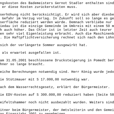
ngskosten des Bademeisters Gernot Stadler enthalten sind
 er diese Kosten zurückerstatten muss.
serhöhung nicht berücksichtigt. Er wird sich aber diesbe
 Gefahr im Verzug vorlag. In Zukunft soll so lange es g
serfläche reduziert werden würde. Demnach verbliebe nur
iedau ist die einzige Gemeinde im Umkreis mit einem 50 m
h auch höher. Das Chlor ist in letzter Zeit auch teurer 
en sehr viel Eigenleistung erbracht. Auch die Maschinenb
. Die Haftpflichtversicherung rechnet sich nach den Löhn
 sich der verlängerte Sommer ausgewirkt hat.
 als erwartet ausgefallen ist.
am 31.05.2001 beschlossene Drucksteigerung in Pomedt ber
hner so lange braucht.
eiche Berechnungen notwendig sind. Herr König wurde jedo
ie Stützmauer mit S 17.000,00 notwendig war.
ach dem Wasserrechtsgesetz, erklärt der Bürgermeister.
ie EDV-Kosten auf S 300.000,00 reduziert haben (Seite 58
eifeltshammer noch nicht ausbezahlt wurden. Weiters sind
itner beim Bürgermeister, der Amtsleiterin und den Geme
as Finanzjahr 2001 zu genehmigen.