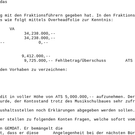
das
g mit den Fraktionsführern gegeben hat. In den Fraktions
s wie folgt mittels Overheadfolie zur Kenntnis:
 VA
34,238.000,--
4,238.000,--
 0,-- 0,--
9,412.000,--
.000,-- Fehlbetrag/Überschuss ATS
den Vorhaben zu verzeichnen:
dit in voller Höhe von ATS 5,000.000,-- aufzunehmen. Der
urde, der Kontostand trotz des Musikschulbaues sehr zufr
ushaltsstellen noch Erklärungen abgegeben werden sollen.
er stellen zu folgenden Konten Fragen, welche sofort vom
n GEMDAT. Er bemängelt die
, dass er diese Angelegenheit bei der nächsten Bürge