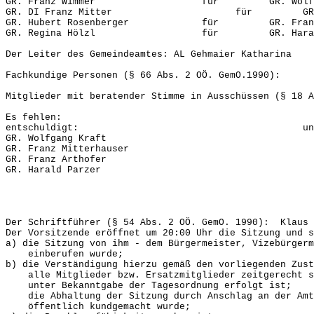
GR. Franz Wimmer für GR. Wolfgang
GR. DI Franz Mitter für GR. Franz
GR. Hubert Rosenberger für GR. Franz A
GR. Regina Hölzl für GR. Harald 
Der Leiter des Gemeindeamtes: AL Gehmaier Katharina
Fachkundige Personen (§ 66 Abs. 2 OÖ. GemO.1990):
Mitglieder mit beratender Stimme in Ausschüssen (§ 18 A
Es fehlen:
entschuldigt: unentschu
GR. Wolfgang Kraft
GR. Franz Mitterhauser
GR. Franz Arthofer
GR. Harald Parzer
Der Schriftführer (§ 54 Abs. 2 OÖ. GemO. 1990): Klaus 
Der Vorsitzende eröffnet um 20:00 Uhr die Sitzung und s
a) die Sitzung von ihm - dem Bürgermeister, Vizebürgerm
einberufen wurde;
b) die Verständigung hierzu gemäß den vorliegenden Zust
alle Mitglieder bzw. Ersatzmitglieder zeitgerecht sc
unter Bekanntgabe der Tagesordnung erfolgt ist;
die Abhaltung der Sitzung durch Anschlag an der Amts
öffentlich kundgemacht wurde;