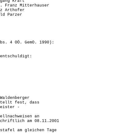
 Kraft
 Mitterhauser
rthofer
Parzer
bs. 4 OÖ. GemO. 1990):
ldigt:
Waldenberger
tellt fest, dass
eister -
ellnachweisen an
hriftlich am 08.11.2001
tafel am gleichen Tage