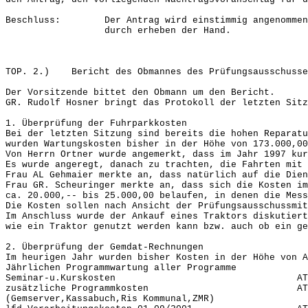
Beschluss: Der Antrag wird einstimmig angenommen. 
durch erheben der Hand.
TOP. 2.) Bericht des Obmannes des Prüfungsausschusse
Der Vorsitzende bittet den Obmann um den Bericht.
GR. Rudolf Hosner bringt das Protokoll der letzten Sitz
1. Überprüfung der Fuhrparkkosten
Bei der letzten Sitzung sind bereits die hohen Reparatu
wurden Wartungskosten bisher in der Höhe von 173.000,00
Von Herrn Ortner wurde angemerkt, dass im Jahr 1997 kur
Es wurde angeregt, danach zu trachten, die Fahrten mit 
Frau AL Gehmaier merkte an, dass natürlich auf die Dien
Frau GR. Scheuringer merkte an, dass sich die Kosten im
ca. 20.000,-- bis 25.000,00 belaufen, in denen die Mess
Die Kosten sollen nach Ansicht der Prüfungsausschussmit
Im Anschluss wurde der Ankauf eines Traktors diskutiert
wie ein Traktor genutzt werden kann bzw. auch ob ein ge
2. Überprüfung der Gemdat-Rechnungen
Im heurigen Jahr wurden bisher Kosten in der Höhe von A
Jährlichen Programmwartung aller Programm
Seminar-u.Kurskosten ATS 19
zusätzliche Programmkosten ATS 4
(Gemserver,Kassabuch,Ris Kommunal,ZMR)