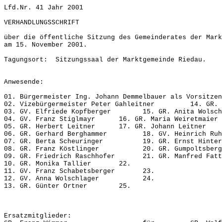
Lfd.Nr. 41 Jahr 2001
VERHANDLUNGSSCHRIFT
über die öffentliche Sitzung des Gemeinderates der Mark
am 15. November 2001.
Tagungsort: Sitzungssaal der Marktgemeinde Riedau.
Anwesende:
01. Bürgermeister Ing. Johann Demmelbauer als Vorsitzen
02. Vizebürgermeister Peter Gahleitner 14. GR. R
03. GV. Elfriede Kopfberger 15. GR. Anita Wolsch
04. GV. Franz Stiglmayr 16. GR. Maria Weiretmaier
05. GR. Herbert Leitner 17. GR. Johann Leitner
06. GR. Gerhard Berghammer 18. GV. Heinrich Ruhm
07. GR. Berta Scheuringer 19. GR. Ernst Hinter
08. GR. Franz Köstlinger 20. GR. Gumpoltsberg
09. GR. Friedrich Raschhofer 21. GR. Manfred Fatt
10. GR. Monika Tallier 22.
11. GV. Franz Schabetsberger 23.
12. GV. Anna Wolschlager 24.
13. GR. Günter Ortner 25.
Ersatzmitglieder: