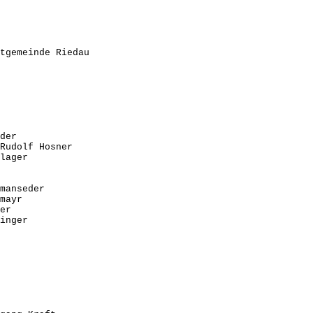
tgemeinde Riedau
der
udolf Hosner
lager
anseder
mayr
er
inger