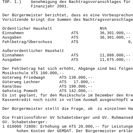
TOP. 1.) Genehmigung des Nachtragsvoranschlages für 
Finanzjahr 2001.
Der Bürgermeister berichtet, dass es eine Vorbesprechun
Vorsitzende bringt die Summen des Nachtragsvoranschlage
Ordentlicher Haushalt NVA
Einnahmen ATS 36,301.000,-- 
Ausgaben ATS 36,301.000,-- 3
Fehlbetrag/Überschuss ATS
Außerordentlicher Haushalt
Einnahmen ATS 11,088.000,-- 
Ausgaben ATS 11,675.000,-- 9,725
Der Fehlbetrag hat sich erhöht, Abgänge sind bei folgen
Musikschule ATS 100.000,--
Güterweg Friedwagn ATS 138.000,--
Güterweg Lechner ATS 17.000,--
Kanalbau ATS 190.000,--
Gehsteig Pomedt ATS 142.000,--
Es ist geplant, für den Musikschule im Dezember den Kre
Kassenkredit noch nicht in vollem Ausmaß ausgeschöpft w
Der Bürgermeister stellt die Frage, ob zu einzelnen Ha
Die Fraktionsführer GV Schabetsberger und GV. Ruhmansed
GV. Schabetsberger:
1 010000 72800: Erhöhung um ATS 20.000,-- für Leistunge
hohen Kosten der GEMDAT. Der Bürgermeister erklärt