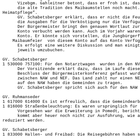
Vizebgm. Gahleitner betont, dass er froh ist, dass 
die alte Tradition des Maibaumstellen noch macht
Heimatpflege”.
GV. Schabetsberger erklärt, dass er nicht die Feuer
die Ausgaben für die Verköstigung nur die Verfügung
Der Bürgermeister bringt den genauen Wortlaut zur K
Konto verbucht werden kann. Auch im Vorjahr waren 
Konto. Er könnte sich vorstellen, die Jungbürgerfei
Maibaumfeier von diesem Konto auf das Konto Verfügu
Es erfolgt eine weitere Diskussion und man einigt s
jeweils umzubuchen.
GV. Schabetsberger
1 530000 757100: Für den Notarztwagen wurden in den NV
Der Vorsitzende erklärt dazu, dass im Laufe dieses 
Beschluss der Bürgermeisterkonferenz gefasst wurde.
zwischen NAW und NEF. Das Land zahlt nur einen NEF
auf den NAW haben die Gemeinden zu tragen.
GV. Schabetsberger spricht sich auch für den NAW 
GV. Ruhmanseder
1 617000 614000 Es ist erfreulich, dass die Gemeinde
1 816000 Straßenbeleuchtung: Es waren ursprünglich 
Vorgesehen war die Erweiterung in Pomedt, berichte
kommt aber heuer noch nicht zur Ausführung, wie alle
reduziert werden.
GV. Schabetsberger
1 833000 Hallen- und Freibad: Die Reisegebühren haben