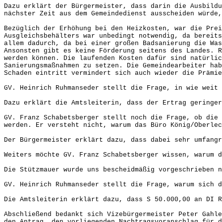
Dazu erklärt der Bürgermeister, dass darin die Ausbildu
nächster Zeit aus dem Gemeindedienst ausscheiden würde,
Bezüglich der Erhöhung bei den Heizkosten, war die Prei
Ausgleichsbehälters war unbedingt notwendig, da bereits
allem dadurch, da bei einer großen Badsanierung die Was
Ansonsten gibt es keine Förderung seitens des Landes. R
werden können. Die laufenden Kosten dafür sind natürlic
Sanierungsmaßnahmen zu setzen. Die Gemeindearbeiter hab
Schaden eintritt vermindert sich auch wieder die Prämie
GV. Heinrich Ruhmanseder stellt die Frage, in wie weit
Dazu erklärt die Amtsleiterin, dass der Ertrag geringer
GV. Franz Schabetsberger stellt noch die Frage, ob die 
werden. Er versteht nicht, warum das Büro König/Oberlec
Der Bürgermeister erklärt dazu, dass dabei sehr umfangr
Weiters möchte GV. Franz Schabetsberger wissen, warum d
Die Stützmauer wurde uns bescheidmäßig vorgeschrieben n
GV. Heinrich Ruhmanseder stellt die Frage, warum sich d
Die Amtsleiterin erklärt dazu, dass S 50.000,00 an DI R
Abschließend bedankt sich Vizebürgermeister Peter Gahle
den Antrag, den vorliegenden Nachtragsvoranschlag für d