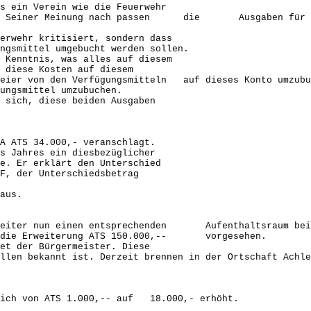
ein Verein wie die Feuerwehr
. Seiner Meinung nach passen die Ausgaben für Ver
wehr kritisiert, sondern dass
smittel umgebucht werden sollen.
enntnis, was alles auf diesem
diese Kosten auf diesem
er von den Verfügungsmitteln auf dieses Konto umzubuc
ngsmittel umzubuchen.
ich, diese beiden Ausgaben
A ATS 34.000,- veranschlagt.
Jahres ein diesbezüglicher
 Er erklärt den Unterschied
, der Unterschiedsbetrag
aus.
arbeiter nun einen entsprechenden Aufenthaltsraum bei 
für die Erweiterung ATS 150.000,-- vorgesehen.
t der Bürgermeister. Diese
n bekannt ist. Derzeit brennen in der Ortschaft Achlei
 sich von ATS 1.000,-- auf 18.000,- erhöht.