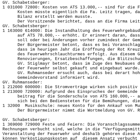
GV. Schabetsberger:
1 031000 72800: Kosten von ATS 13.000,-- sind für die F
Kosten müsste eigentlich die Fa. Leitz tragen, da a
Bilanz erstellt werden musste.
Der Vorsitzende berichtet, dass an die Firma Leit
GV. Schabetsberger:
1 163000 614000: Die Instandhaltung des Feuerwehrgebäud
auf ATS 78.000,-- erhöht. Er erinnert daran, dass d
soll oder bei Änderungen vorher zumindest der Gemei
Der Bürgermeister betont, dass es bei Voranschlagse
dass im heurigen Jahr die Eröffnung der Rot Kreuz D
des Feuerwehrschlauchturmes erfolgt. Aus diesem Gr
Renovierungen, Ersatzbeschaffungen, die Blitzschut
GV. Stiglmayr betont, dass im Zuge des Neubaues di
der Feuerwehr selbst gekauft und eingebaut wurde.
GV. Ruhmanseder ersucht auch, dass bei derart hohe
Gemeindevorstand informiert wird.
GV. Ruhmanseder:
1 212000 600000: Die Stromverträge wirken sich positiv 
1 213000 720000: Aufgrund des Einspruches der Gemeinde 
beitrag für die Sonderschule von ATS 160.000,-- auf
sich bei den Bediensteten für die Bemühungen, die
1 32000 Musikschule: neues Konto für den Ankauf von M
Der Bürgermeister nimmt die Wortmeldung von GV. Ru
GV. Schabetsberger:
1 369000 729000 Feste und Feiern: Die Voranschlagssu
Rechnungen verbucht sind, welche in die “Verfügungsmitt
Veranstaltung der Feuerwehr und deshalb gehören diese 
können Verköstigungskosten auf diesem Ansatz verbucht 