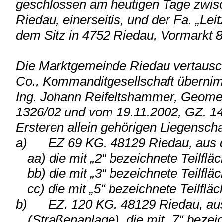
geschlossen am heutigen Tage zwis
Riedau, einerseitis, und der Fa. „L
dem Sitz in 4752 Riedau, Vormarkt 80
Die Marktgemeinde Riedau vertausch
Co., Kommanditgesellschaft übernim
Ing. Johann Reifeltshammer, Geomet
1326/02 und vom 19.11.2002, GZ. 1
Ersteren allein gehörigen Liegenscha
a)
EZ 69 KG. 48129 Riedau, aus
aa) die mit „2“ bezeichnete Teilfl
bb) die mit „3“ bezeichnete Teilfl
cc) die mit „5“ bezeichnete Teilflä
b)
EZ. 120 KG. 48129 Riedau, au
(Straßenanlage), die mit „7“ beze