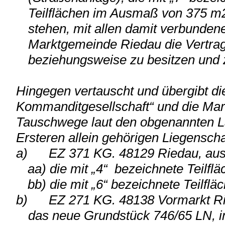
Teilflächen im Ausmaß von 375 m2,
stehen, mit allen damit verbunde
Marktgemeinde Riedau die Vertrag
beziehungsweise zu besitzen und 
Hingegen vertauscht und übergibt di
Kommanditgesellschaft“ und die Ma
Tauschwege laut den obgenannten L
Ersteren allein gehörigen Liegenscha
a)
EZ 371 KG. 48129 Riedau, aus
aa) die mit „4“ bezeichnete Teilfl
bb) die mit „6“ bezeichnete Teilfl
b)
EZ 271 KG. 48138 Vormarkt R
das neue Grundstück 746/65 LN, 