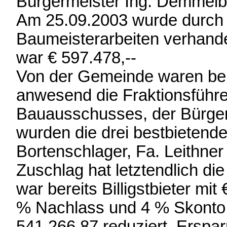
Bürgermeister Ing. Demmelb
Am 25.09.2003 wurde durc
Baumeisterarbeiten verhande
war € 597.478,--
Von der Gemeinde waren be
anwesend die Fraktionsführ
Bauausschusses, der Bürgerm
wurden die drei bestbietend
Bortenschlager, Fa. Leithner
Zuschlag hat letztendlich die
war bereits Billigstbieter m
% Nachlass und 4 % Skonto 
541.266,87 reduziert. Erspa