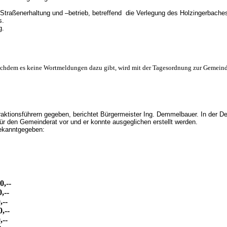
Straßenerhaltung und –betrieb, betreffend die Verlegung des Holzingerbache
s.
g.
chdem es keine Wortmeldungen dazu gibt, wird mit der Tagesordnung zur Gemeinde
raktionsführern gegeben, berichtet Bürgermeister Ing. Demmelbauer. In der 
ür den Gemeinderat vor und er konnte ausgeglichen erstellt werden.
bekanntgegeben:
,--
-
-
--
-