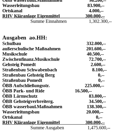
ÖBB wasserbaul.Maßnahmen 98.200,--
Wasserleitungsbau 83.900,--
Ortskanal 4.000,--
RHV Kläranlage Eigenmittel 300.000,--
Summe Einnahmen 1,302.300,--
Ausgaben ao.HH:
Schulbau 332.000,--
außerschulische Maßnahmen 201.600,--
Musikschule 40.500,--
Zwischenfinanz.Musikschule 72.700,--
Gehsteig Pomedt 2.600,--
Straßenbau Schwabenbach 8.100,--
Straßenbau Gehsteig Berg 0,--
Straßenbau Pomedt 0,--
ÖBB Aufschließungsstr. 225.000,--
ÖBB Park- und Ride 16.500,--
ÖBB Lärmschutz 83.800,--
ÖBB Gehsteigverbreiterg. 34.500,--
ÖBB wasserbaul.Maßnahmen 138.300,--
Wasserleitungsbau 20.000,--
Ortskanal 0,--
RHV Kläranlage Eigenmittel 300.000,--
Summe Ausgaben 1,475.600,--