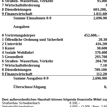
6 Straßen- Wasserbau, Verkehr 95.000,
7 Wirtschaftsförderung 0,
8 Dienstleistungen 603.200,-
9 Finanzwirtschaft 1,811.600,
Summe Einnahmen 0-9 2,696.900,
Ausgaben
0 Vertretungskörper 452.600,--
1 Öffentliche Ordnung und Sicherheit 20.300
2 Unterricht 416.200,-
3 Kunst 30.600,-
4 Soziale Wohlfahrt 370.400,-
5 Gesundheit 293.700,-
6 Straßen- Wasserbau, Verkehr 204.700,
7 Wirtschaftsförderung 7.100,
8 Dienstleistungen 789.100,-
9 Finanzwirtschaft 112.200,
Summe Ausgaben 0-9 2,696.900,
Überschuss/Abgang 0,-
Dem außerordentlichen Haushalt können folgende finanzielle Mittel zu
Straßenbau Schwabenbach 8.100,--
Verkehrsflächenbeitrag 4.600,-- (2.000,- Berg, 2.600,