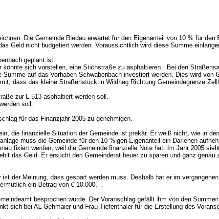
zeichnen. Die Gemeinde Riedau erwartet für den Eigenanteil von 10 % für den 
rf das Geld nicht budgetiert werden. Voraussichtlich wird diese Summe einla
enbach geplant ist.
, er könnte sich vorstellen, eine Stichstraße zu asphaltieren. Bei den Straß
tliche Summe auf das Vorhaben Schwabenbach investiert werden. Dies wird von G
 mit, dass das kleine Straßenstück in Wildhag Richtung Gemeindegrenze Zel
aße zur L 513 asphaltiert werden soll.
werden soll.
nschlag für das Finanzjahr 2005 zu genehmigen.
, die finanzielle Situation der Gemeinde ist prekär. Er weiß nicht, wie in d
äranlage muss die Gemeinde für den 10 %igen Eigenanteil ein Darlehen aufneh
u fixiert werden, weil die Gemeinde finanzielle Nöte hat. Im Jahr 2005 sieht
 fehlt das Geld. Er ersucht den Gemeinderat heuer zu sparen und ganz gena
er ist der Meinung, dass gespart werden muss. Deshalb hat er im vergangene
rmutlich ein Betrag von € 10.000,--.
indeamt besprochen wurde. Der Voranschlag gefällt ihm von den Summen her 
nkt sich bei AL Gehmaier und Frau Tiefenthaler für die Erstellung des Voran