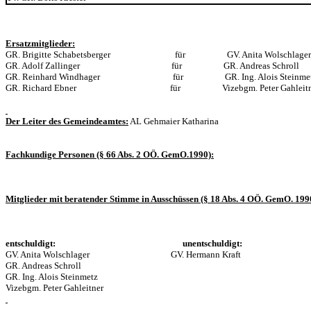
Ersatzmitglieder:
GR. Brigitte Schabetsberger für GV. Anita Wolschlager
GR. Adolf Zallinger für GR. Andreas Schroll
GR. Reinhard Windhager für GR. Ing. Alois Steinme
GR. Richard Ebner für Vizebgm. Peter Gahleitn
Der Leiter des Gemeindeamtes:
AL Gehmaier Katharina
Fachkundige Personen (§ 66 Abs. 2 OÖ. GemO.1990):
Mitglieder mit beratender Stimme in Ausschüssen (§ 18 Abs. 4 OÖ. GemO. 199
entschuldigt: unentschuldigt:
GV. Anita Wolschlager GV. Hermann Kraft
GR. Andreas Schroll
GR. Ing. Alois Steinmetz
Vizebgm. Peter Gahleitner