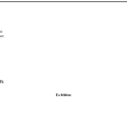
tz
er
0):
Es fehlen: