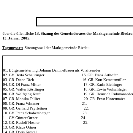
über die öffentliche
13. Sitzung des
Gemeinderates der Marktgemeinde Riedau
13. Jänner 2005.
Tagungsort:
Sitzungssaal der Marktgemeinde Riedau.
01. Bürgermeister Ing. Johann Demmelbauer als Vorsitzender
02. GV. Berta Scheuringer 15. GR. Franz Arthofer
03. GR. Diana Dick 16. GR. Kurt Kemetsmüller
04. GR. DI Franz Mitter 17. GR. Karin Eichinger
05. GR. Walter Köstlinger 18. GR. Erwin Wolschlager
06. GR. Wolfgang Kraft 19. GR. Heinrich Ruhmansede
07. GR. Monika Tallier 20. GR. Ernst Hintermaier
08. GR. Franz Wimmer 21.
09. GR. Gerhard Payrleitner 22.
10. GV. Franz Schabetsberger 23.
11. GV. Günter Ortner 24.
12. GR. Rudolf Hosner 25.
13. GR. Klaus Ortner
14. GR. Doris Krestel