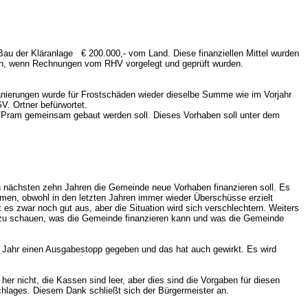
Bau der Kläranlage € 200.000,- vom Land. Diese finanziellen Mittel wurden
ngen, wenn Rechnungen vom RHV vorgelegt und geprüft wurden.
ensanierungen wurde für Frostschäden wieder dieselbe Summe wie im Vorjahr
V. Ortner befürwortet.
l/Pram gemeinsam gebaut werden soll. Dieses Vorhaben soll unter dem
en nächsten zehn Jahren die Gemeinde neue Vorhaben finanzieren soll. Es
men, obwohl in den letzten Jahren immer wieder Überschüsse erzielt
 es zwar noch gut aus, aber die Situation wird sich verschlechtern. Weiters
u zu schauen, was die Gemeinde finanzieren kann und was die Gemeinde
n Jahr einen Ausgabestopp gegeben und das hat auch gewirkt. Es wird
nicht, die Kassen sind leer, aber dies sind die Vorgaben für diesen
schlages. Diesem Dank schließt sich der Bürgermeister an.