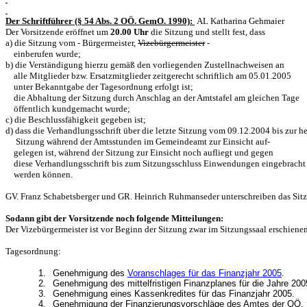
Der Schriftführer (§ 54 Abs. 2 OÖ. GemO. 1990):
AL Katharina Gehmaier
Der Vorsitzende eröffnet um
20.00 Uhr
die Sitzung und stellt fest, dass
a) die Sitzung vom - Bürgermeister,
Vizebürgermeister
-
einberufen wurde;
b) die Verständigung hierzu gemäß den vorliegenden Zustellnachweisen an
alle Mitglieder bzw. Ersatzmitglieder zeitgerecht schriftlich am 05.01.2005
unter Bekanntgabe der Tagesordnung erfolgt ist;
die Abhaltung der Sitzung durch Anschlag an der Amtstafel am gleichen Tage
öffentlich kundgemacht wurde;
c) die Beschlussfähigkeit gegeben ist;
d) dass die Verhandlungsschrift über die letzte Sitzung vom 09.12.2004
bis zur 
Sitzung während der Amtsstunden im Gemeindeamt zur Einsicht auf-
gelegen ist, während der Sitzung zur Einsicht noch aufliegt und gegen
diese Verhandlungsschrift bis zum Sitzungsschluss Einwendungen eingebracht
werden können.
GV. Franz Schabetsberger und GR. Heinrich Ruhmanseder unterschreiben das Sitz
Sodann gibt der Vorsitzende noch folgende Mitteilungen:
Der Vizebürgermeister ist vor Beginn der Sitzung zwar im Sitzungssaal erschienen,
Tagesordnung:
1.
Genehmigung des
Voranschlages für das Finanzjahr 2005
.
2.
Genehmigung des mittelfristigen Finanzplanes für die Jahre 200
3.
Genehmigung eines Kassenkredites für das Finanzjahr 2005.
4.
Genehmigung der Finanzierungsvorschläge des Amtes der OÖ. L