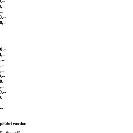
--
--
-
--
--
,--
-
-
-
-
--
--
-
--
--
-
geführt werden:
- Pomedt)