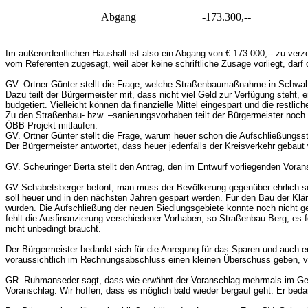
Abgang -173.300,--
Im außerordentlichen Haushalt ist also ein Abgang von € 173.000,-- zu ver
vom Referenten zugesagt, weil aber keine schriftliche Zusage vorliegt, da
GV. Ortner Günter stellt die Frage, welche Straßenbaumaßnahme in Schwab
Dazu teilt der Bürgermeister mit, dass nicht viel Geld zur Verfügung steht
budgetiert. Vielleicht können da finanzielle Mittel eingespart und die res
Zu den Straßenbau- bzw. –sanierungsvorhaben teilt der Bürgermeister noch
ÖBB-Projekt mitlaufen.
GV. Ortner Günter stellt die Frage, warum heuer schon die Aufschließungsstr
Der Bürgermeister antwortet, dass heuer jedenfalls der Kreisverkehr gebaut 
GV. Scheuringer Berta stellt den Antrag, den im Entwurf vorliegenden Vora
GV Schabetsberger betont, man muss der Bevölkerung gegenüber ehrlich sein
soll heuer und in den nächsten Jahren gespart werden. Für den Bau der Kl
wurden. Die Aufschließung der neuen Siedlungsgebiete konnte noch nicht gena
fehlt die Ausfinanzierung verschiedener Vorhaben, so Straßenbau Berg, es
nicht unbedingt braucht.
Der Bürgermeister bedankt sich für die Anregung für das Sparen und auch 
voraussichtlich im Rechnungsabschluss einen kleinen Überschuss geben, ve
GR. Ruhmanseder sagt, dass wie erwähnt der Voranschlag mehrmals im Geme
Voranschlag. Wir hoffen, dass es möglich bald wieder bergauf geht. Er beda