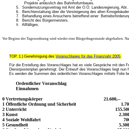
Projekte anlässlich des Bahnhofumbaues.
5.
Sondernutzungsvertrag mit Amt der O.Ö. Landesregierung, Abt. 
6.
Berichterstattung über die Versteigerung des alten Kinogebäude
7.
Behandlung eines Ansuchens betreffend einer Betriebsförderun
8.
Bericht des Bürgermeisters.
9.
Allfälliges.
Vor Beginn der Tagesordnung wird wieder eine Bürgerfragestunde abgehalten. Na
TOP. 1.) Genehmigung des
Voranschlages für das Finanzjahr 2005
.
Für die Erstellung des Voranschlages hat es viele Gespräche mit den F
Dienstpostenplan genehmigt. Der Entwurf des Voranschlages liegt nun f
Es werden die Summen des ordentlichen Voranschlages mittels Folie 
Ordentlicher Voranschlag
Einnahmen
0 Vertretungskörper 21.600,--
1 Öffentliche Ordnung und Sicherheit 1.700
2 Unterricht 155.500,-
3 Kunst 2.300,-
4 Soziale Wohlfahrt 700,
5 Gesundheit 5.300,-