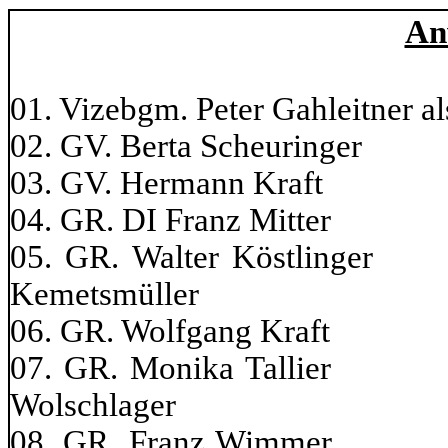
An
01. Vizebgm. Peter Gahleitner al
02. GV. Berta Scheurin
03. GV. Hermann Kraft
04. GR. DI Franz Mitte
05. GR. Walter Kö
Kemetsmüller
06. GR. Wolfgang Kraf
07. GR. Monika T
Wolschlager
08. GR. Franz Wi