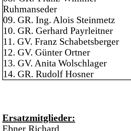
Ruhmanseder
09. GR. Ing. Alois Stein
10. GR. Gerhard Payrl
11. GV. Franz Schabets
12. GV. Günter Or
13. GV. Anita Wols
14. GR. Rudolf 
Ersatzmitglieder:
Ebner Richard für B