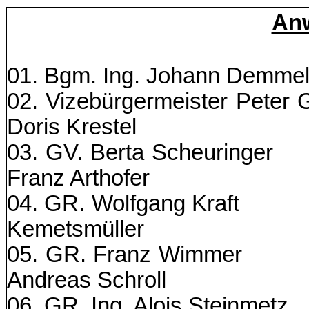
An
01. Bgm. Ing. Johann Demmel
02. Vizebürgermeiste
Doris Krestel
03. GV. Berta S
Franz Arthofer
04. GR. Wolfgan
Kemetsmüller
05. GR. Fran
Andreas Schroll
06. GR. Ing. Alois 