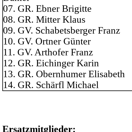
07. GR. Ebner B
08. GR. Mitter
09. GV. Schabetsber
10. GV. Ortner
11. GV. Arthofe
12. GR. Eiching
13. GR. Obernhume
14. GR. Schärf
Ersatzmitglieder: