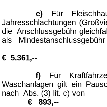
e)
Für Fleischhau
Jahresschlachtungen (Großv
die Anschlussgebühr gleichfall
als Mindest
€ 5.361,--
f)
Für Kraftfahrze
Waschanlagen gilt ein Paus
nach Abs. (
€
893,--