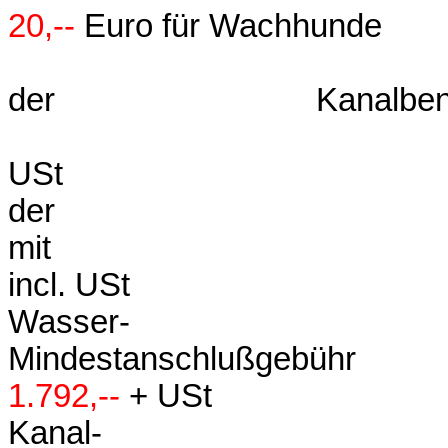
20,--
Euro für Wachhunde
der Kanalbenü
3,74 + Gru
USt
der Wasser
mit 1,485 
incl. USt
Wasser-
Mindestans
1.792,--
+ USt
Kanal-