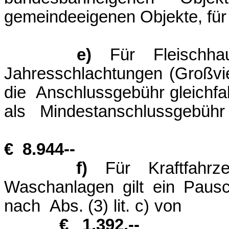
gemeindeeigenen Objekte, für 
e)
Für Fleischhau
Jahresschlachtungen (Großv
die Anschlussgebühr gleichfall
als Mindest
€ 8.944--
f)
Für Kraftfahrze
Waschanlagen gilt ein Paus
nach Abs. (
€ 1.392,--