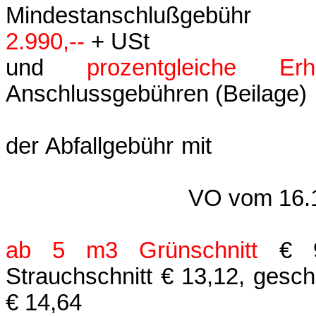
Mindestans
2.990,--
+ USt
und
prozentgleiche Erh
Anschlussgebühren (Be
der Abfallgebühr m
VO vom 16.
ab 5 m3
Grünschnitt
€ 9
Strauchschnitt € 13,12, gesc
€ 14,64