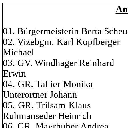
An
01. Bürgermeisterin Berta Scheu
02. Vizebgm. Karl Ko
Michael
03. GV. Windhager R
Erwin
04. GR. Tallier
Unterortner Johann
05. GR. Trils
Ruhmanseder Heinrich
06. GR. Mayrhuber