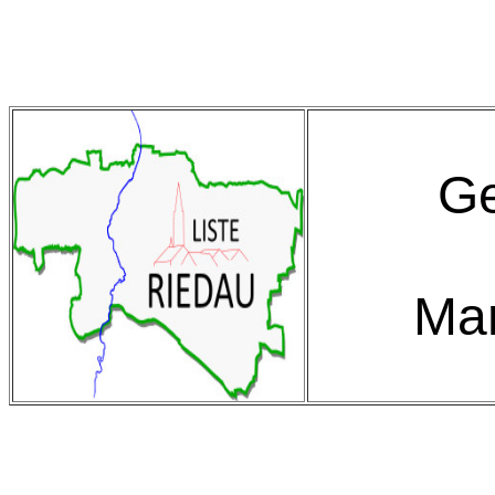
Ge
Ma